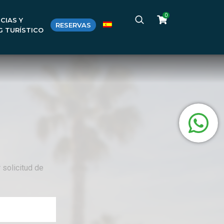
0
CIAS Y
RESERVAS
G TURÍSTICO
 solicitud de