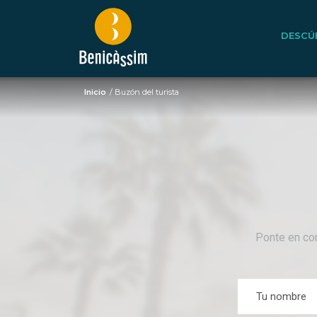
DESCÚ
Inicio
/
Buzón del turista
Ponte en con