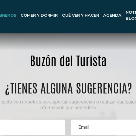
NOTI
BRENOS
COMER Y DORMIR
QUÉ VER Y HACER
AGENDA
BLO
Buzón del Turista
¿TIENES ALGUNA SUGERENCIA?
tacto con nosotros para aportar sugerencias o realizar cualquier
información que necesites.