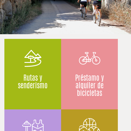
Rutas y
Préstamo y
senderismo
alquiler de
bicicletas