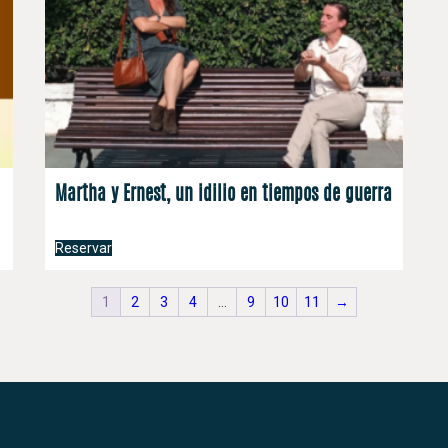
Martha y Ernest, un idilio en tiempos de guerra
Reservar
1
2
3
4
…
9
10
11
→