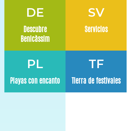
DE
SV
Descubre
Servicios
Benicàssim
PL
TF
Playas con encanto
Tierra de festivales