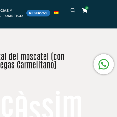
0
CIAS Y
RESERVAS
G TURÍSTICO
tal del moscatel (con
degas Carmelitano)