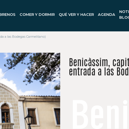
NOTI
BRENOS
COMER Y DORMIR
QUÉ VER Y HACER
AGENDA
BLO
ada a las Bodegas Carmelitano)
Benicàssim, capi
entrada a las Bo