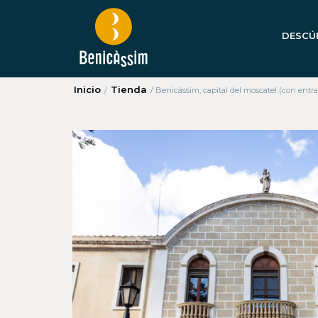
DESCÚ
Inicio
Tienda
/
/
Benicàssim, capital del moscatel (con entr