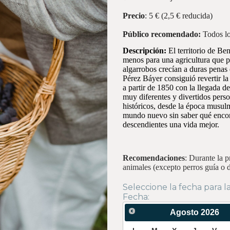
Precio
: 5 € (2,5 € reducida)
Público recomendado:
Todos lo
Descripción:
El territorio de Be
menos para una agricultura que per
algarrobos crecían a duras penas 
Pérez Báyer consiguió revertir la
a partir de 1850 con la llegada de
muy diferentes y divertidos pers
históricos, desde la época musul
mundo nuevo sin saber qué encont
descendientes una vida mejor.
Recomendaciones
: Durante la p
animales (excepto perros guía o d
Seleccione la fecha para la
Fecha:
Agosto
2026