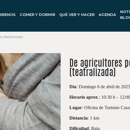
NOTI
BRENOS
COMER Y DORMIR
QUÉ VER Y HACER
AGENDA
BLO
s (teatralizada)
De agricultores 
(teatralizada)
Día
: Domingo 6 de abril de 202
Horario aprox
.: 10:30 h – 12:0
Lugar
: Oficina de Turismo Cas
Distancia
: 1 km
Dificultad
: Baja.