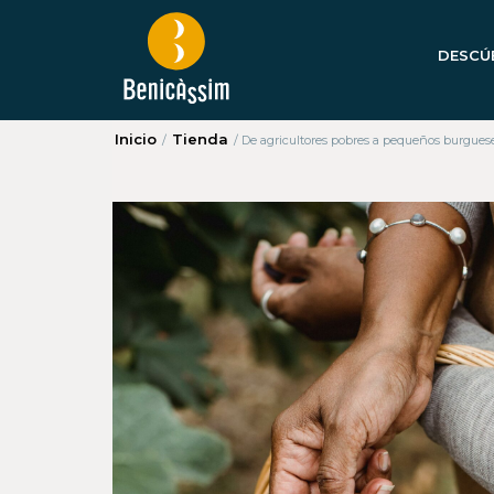
DESCÚ
Inicio
Tienda
/
/
De agricultores pobres a pequeños burguese