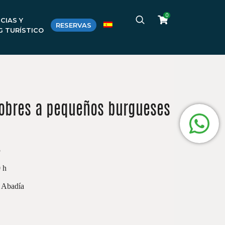
0
CIAS Y
RESERVAS
G TURÍSTICO
pobres a pequeños burgueses
5
0 h
a Abadía