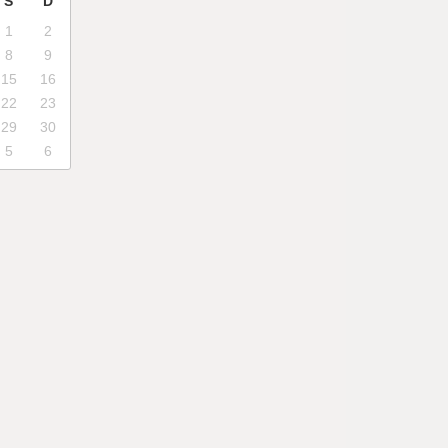
S
D
1
2
8
9
15
16
22
23
29
30
5
6