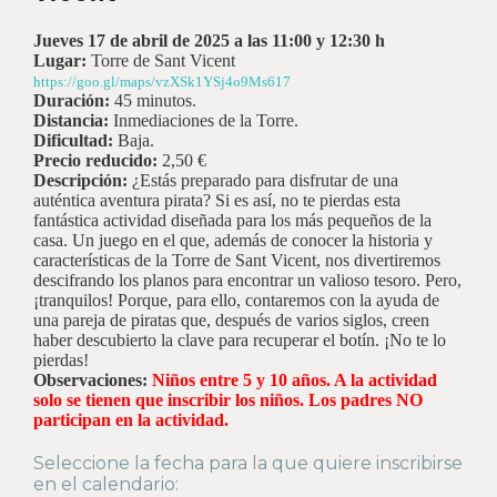
Jueves 17 de abril de 2025
a las 1
1
:00 y 12:30 h
Lugar:
Torre de Sant Vicent
https://goo.gl/maps/vzXSk1YSj4o9Ms617
Duración:
45 minutos.
Distancia:
Inmediaciones de la Torre.
Dificultad:
Baja.
Precio reducido:
2,50 €
Descripción:
¿Estás preparado para disfrutar de una
auténtica aventura pirata? Si es así, no te pierdas esta
fantástica actividad diseñada para los más pequeños de la
casa. Un juego en el que, además de conocer la historia y
características de la Torre de Sant Vicent, nos divertiremos
descifrando los planos para encontrar un valioso tesoro. Pero,
¡tranquilos! Porque, para ello, contaremos con la ayuda de
una pareja de piratas que, después de varios siglos, creen
haber descubierto la clave para recuperar el botín. ¡No te lo
pierdas!
Observaciones:
Niños entre 5 y 10 años. A la actividad
solo se tienen que inscribir los niños. Los padres NO
participan en la actividad.
Seleccione la fecha para la que quiere inscribirse
en el calendario: