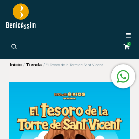
0
Inicio
Tienda
/
/
El Tesoro de la Torre de Sant Vicent