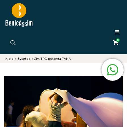
0
Inicio
/
Eventos
/
CIA. TPO presenta TANA