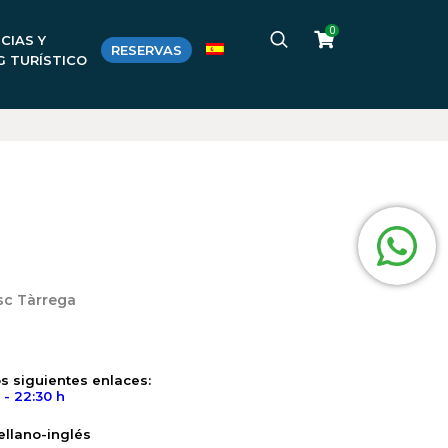
0
CIAS Y
RESERVAS
G TURÍSTICO
sc Tàrrega
s siguientes enlaces:
- 22:30 h
ellano-inglés