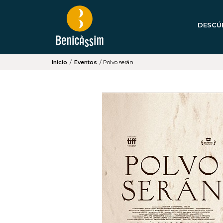
DESCÚ
Inicio
/
Eventos
/
Polvo serán