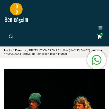
0
Inicio
/
Eventos
/
PRODUCCIONES EN LA LUNA (NACHO DIAGO) presenta
440HZ. XXXII Festival de Teatro con Buen Humor