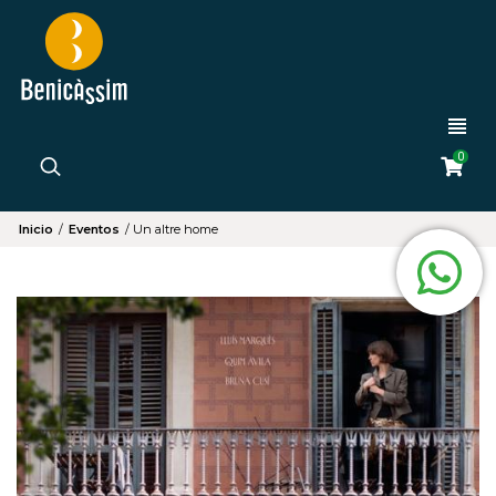
0
Inicio
/
Eventos
/
Un altre home