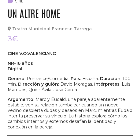
CINE
UN ALTRE HOME
Teatro Municipal Francesc Tàrrega
3€
CINE V.O.VALENCIANO
NR-16 años
Digital
Género
: Romance/Comedia.
País
: España.
Duración
: 100
min.
Dirección y guión:
David Moragas.
Intérpretes
: Luis
Marqués, Quim Ávila, José Cerda
Argumento
: Marc y Eudald, una pareja aparentemente
estable, ven su relación tambalear cuando un nuevo
vecino despierta dudas y deseos en Marc, mientras Eudald
intenta preservar su vínculo. La historia explora cómo los
cambios internos y externos desafían la identidad y
conexión en la pareja.