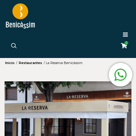
0
Inicio
/
Restaurantes
/
La Reserva Benicàssim