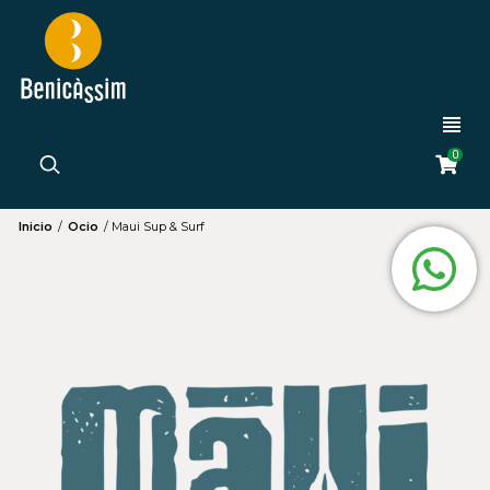
0
Inicio
/
Ocio
/
Maui Sup & Surf