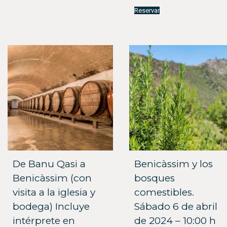
de
se
Este
precios:
Reservar
pueden
producto
desde
elegir
tiene
en
múltiples
1,50€
la
variantes.
hasta
página
Las
3,00€
de
opciones
producto
se
pueden
elegir
en
la
página
de
producto
De Banu Qasi a
Benicàssim y los
Benicàssim (con
bosques
visita a la iglesia y
comestibles.
bodega) Incluye
Sábado 6 de abril
intérprete en
de 2024 – 10:00 h