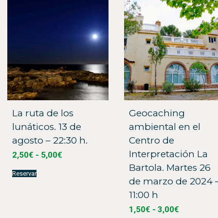
La ruta de los
Geocaching
lunáticos. 13 de
ambiental en el
agosto – 22:30 h.
Centro de
Interpretación La
Rango
2,50
€
-
5,00
€
de
Bartola. Martes 26
Este
precios:
Reservar
producto
de marzo de 2024 
desde
tiene
múltiples
2,50€
11:00 h
variantes.
hasta
Las
Rango
1,50
€
-
3,00
€
5,00€
opciones