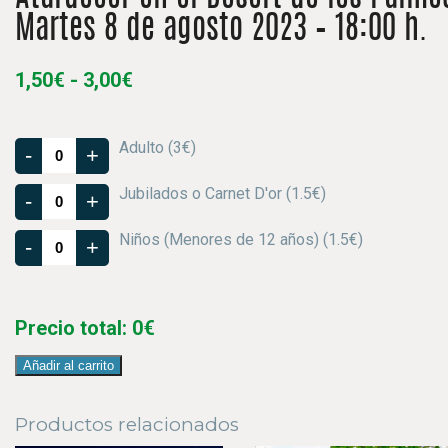
Martes 8 de agosto 2023 – 18:00 h.
Rango
1,50
€
-
3,00
€
de
precios:
Adulto (3€)
desde
-
+
1,50€
Jubilados o Carnet D'or (1.5€)
hasta
-
+
3,00€
Niños (Menores de 12 años) (1.5€)
-
+
Precio total:
0
€
Añadir al carrito
Productos relacionados