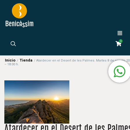
0
Inicio
Tienda
/
/
Atardecer en el Desert de les Palmes. Martes 8 de agosto 2
– 18:00 h.
Atardecer en el Desert de les Palme