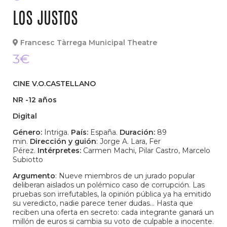
LOS JUSTOS
Francesc Tàrrega Municipal Theatre
3€
CINE V.O.CASTELLANO
NR -12 años
Digital
Género:
Intriga.
País:
España.
Duración:
89
min.
Dirección y guión
: Jorge A. Lara, Fer
Pérez.
Intérpretes:
Carmen Machi, Pilar Castro, Marcelo
Subiotto
Argumento
: Nueve miembros de un jurado popular
deliberan aislados un polémico caso de corrupción. Las
pruebas son irrefutables, la opinión pública ya ha emitido
su veredicto, nadie parece tener dudas... Hasta que
reciben una oferta en secreto: cada integrante ganará un
millón de euros si cambia su voto de culpable a inocente.