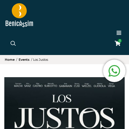
0
Home
/
Events
/
Los Justos