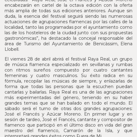
encabezarán en cartel de la octava edición con la oferta
más amplia de todas sus ediciones anteriores. Aunque sin
duda, la esencia del festival seguirá siendo las numerosas
actuaciones de agrupaciones flamencas por las calles de la
localidad, tanto las programadas por el ayuntamiento como
las de los hosteleros de la ciudad junto con sus propuestas
gastronómicas”, ha destacado la concejal responsable del
área de Turismo del Ayuntamiento de Benicàssim, Elena
Llobell.
El viernes 28 de abril abrirá el festival Raya Real, un grupo
de música flamenca especializado en sevillanas y rumbas
con ritmos sureños compuesto por cuatro cantantes
femeninas y cuatro masculinos. Su éxito radica en su
fórmula, recopilar las músicas de siempre, y enlazarlas de
forma que todas las personas que la escuchen puedan
cantarlas y bailarlas. Raya Real es una de las agrupaciones
más experimentadas del género, teniendo en su haber
grandes temas que se han bailado en todo el mundo. El
sábado será el turno de otras dos grandes agrupaciones:
José el Francés y Azúcar Moreno. En primer lugar y en
sesión de tardeo, José el Francés, cantante y compositor de
flamenco que participó en el último disco en vida del gran
maestro del flamenco, Camarón de la Isla, y que
interpretará grandes éxitos como Fuera de Mi.