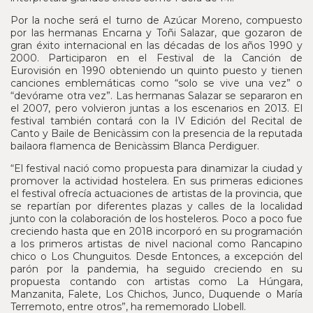
Por la noche será el turno de Azúcar Moreno, compuesto
por las hermanas Encarna y Toñi Salazar, que gozaron de
gran éxito internacional en las décadas de los años 1990 y
2000. Participaron en el Festival de la Canción de
Eurovisión en 1990 obteniendo un quinto puesto y tienen
canciones emblemáticas como “solo se vive una vez” o
“devórame otra vez”. Las hermanas Salazar se separaron en
el 2007, pero volvieron juntas a los escenarios en 2013. El
festival también contará con la IV Edición del Recital de
Canto y Baile de Benicàssim con la presencia de la reputada
bailaora flamenca de Benicàssim Blanca Perdiguer.
“El festival nació como propuesta para dinamizar la ciudad y
promover la actividad hostelera. En sus primeras ediciones
el festival ofrecía actuaciones de artistas de la provincia, que
se repartían por diferentes plazas y calles de la localidad
junto con la colaboración de los hosteleros. Poco a poco fue
creciendo hasta que en 2018 incorporó en su programación
a los primeros artistas de nivel nacional como Rancapino
chico o Los Chunguitos. Desde Entonces, a excepción del
parón por la pandemia, ha seguido creciendo en su
propuesta contando con artistas como La Húngara,
Manzanita, Falete, Los Chichos, Junco, Duquende o María
Terremoto, entre otros”, ha rememorado Llobell.