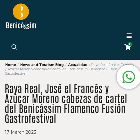
0
Home
/
News and Tourism Blog
/
Actualidad
/
Raya Real, José el Francés
y Azúcar Moreno cabezas de cartel del Benicàssim Flamenco Fusión
Gastrofestival
Raya Real, José el Francés y
Azúcar Moreno cabezas de cartel
del Benicàssim Flamenco Fusión
Gastrofestival
17 March 2023