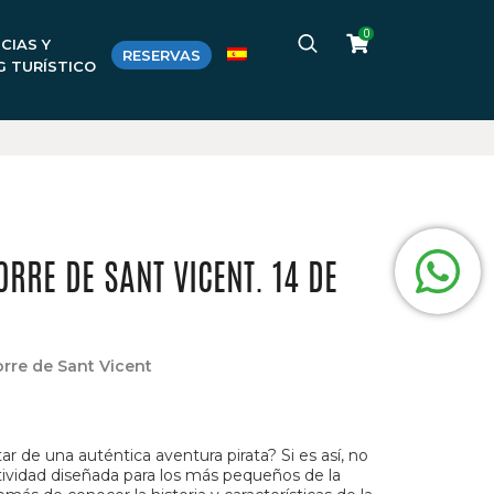
0
CIAS Y
RESERVAS
G TURÍSTICO
RRE DE SANT VICENT. 14 DE
orre de Sant Vicent
ar de una auténtica aventura pirata? Si es así, no
ctividad diseñada para los más pequeños de la