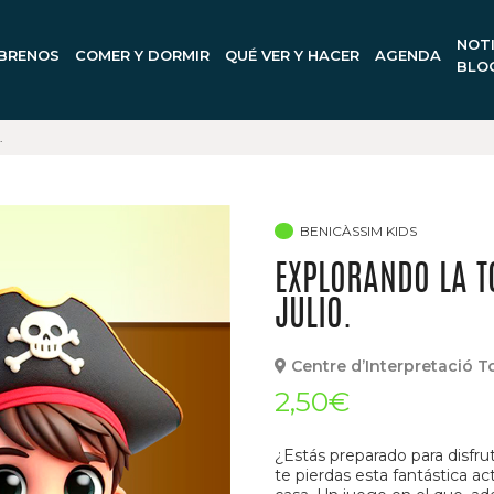
NOTI
BRENOS
COMER Y DORMIR
QUÉ VER Y HACER
AGENDA
BLO
.
BENICÀSSIM KIDS
EXPLORANDO LA TO
JULIO.
Centre d’Interpretació T
2,50€
¿Estás preparado para disfrut
te pierdas esta fantástica a