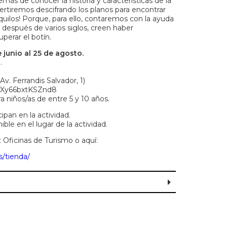
más de conocer la historia y características de la
vertiremos descifrando los planos para encontrar
nquilos! Porque, para ello, contaremos con la ayuda
, después de varios siglos, creen haber
uperar el botín.
 junio al 25 de agosto.
.
Av. Ferrandis Salvador, 1)
LrXy66bxtKSZnd8
a niños/as de entre 5 y 10 años.
ipan en la actividad.
ble en el lugar de la actividad.
): Oficinas de Turismo o aquí:
s/tienda/