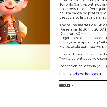
casa. Un juego en el que, ade
Torre de Sant Vicent, nos di
un valioso tesoro. Pero, ¡tra
de una pareja de piratas que
descubierto la clave para rec
Todos los martes del 30 de
Pases a las 18:30 h y 20:00 h
Duración: 50 min.
Lugar: Torre de Sant Vicent (
https://maps.app.goo.gl/p9
Espectáculo participativo par
*Los padres/madres no partic
*Venta de entradas no disponi
Inscripción obligatoria (2,5 €
https://turismo.benicassim.e
HORARIOS