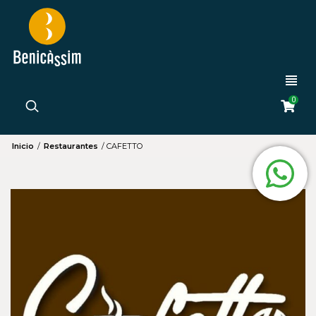
0
Inicio
/
Restaurantes
/
CAFETTO