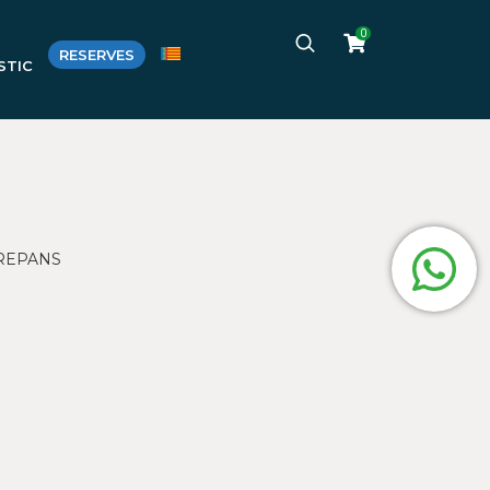
0
RESERVES
STIC
TREPANS