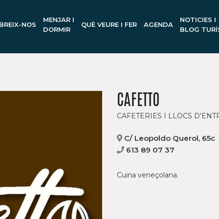
MENJAR I
NOTICIES I
BREIX-NOS
QUÈ VEURE I FER
AGENDA
DORMIR
BLOG TURÍ
CAFETTO
CAFETERIES I LLOCS D'EN
C/ Leopoldo Querol, 65c
613 89 07 37
Cuina veneçolana.