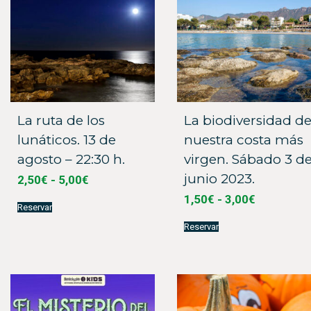
La ruta de los
La biodiversidad d
lunáticos. 13 de
nuestra costa más
agosto – 22:30 h.
virgen. Sábado 3 d
junio 2023.
Rango
2,50
€
-
5,00
€
de
Rango
Este
1,50
€
-
3,00
€
precios:
Reservar
producto
de
Este
desde
tiene
precios:
Reservar
producto
múltiples
2,50€
desde
tiene
variantes.
hasta
múltiples
1,50€
Las
5,00€
variantes.
opciones
hasta
Las
se
3,00€
opciones
pueden
se
elegir
pueden
en