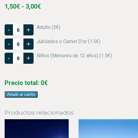
Rango
1,50
€
-
3,00
€
de
precios:
Adulto (3€)
desde
-
+
1,50€
Jubilados o Carnet D'or (1.5€)
hasta
-
+
3,00€
Niños (Menores de 12 años) (1.5€)
-
+
Precio total:
0
€
Añadir al carrito
Productos relacionados