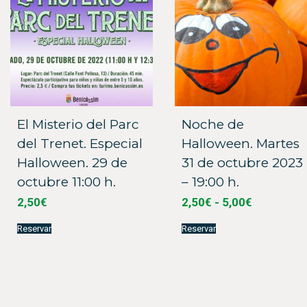
elegir
la
en
página
la
de
página
producto
de
producto
El Misterio del Parc
Noche de
del Trenet. Especial
Halloween. Martes
Halloween. 29 de
31 de octubre 2023
octubre 11:00 h.
– 19:00 h.
Rango
2,50
€
2,50
€
-
5,00
€
de
Este
Este
precios:
Reservar
Reservar
producto
producto
desde
tiene
tiene
múltiples
múltiples
2,50€
variantes.
variantes.
hasta
Las
Las
5,00€
opciones
opciones
se
se