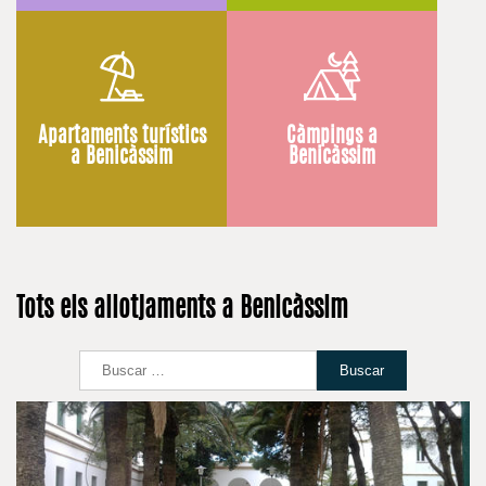
Apartaments turístics
Càmpings a
a Benicàssim
Benicàssim
Tots els allotjaments a Benicàssim