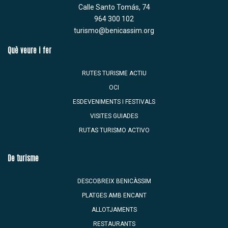
Calle Santo Tomás, 74
964 300 102
turismo@benicassim.org
Què veure i fer
RUTES TURISME ACTIU
OCI
ESDEVENIMENTS I FESTIVALS
VISITES GUIADES
RUTAS TURISMO ACTIVO
De turisme
DESCOBREIX BENICÀSSIM
PLATGES AMB ENCANT
ALLOTJAMENTS
RESTAURANTS