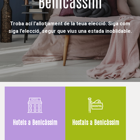
Benicàssim
Troba ací l’allotjament de la teua elecció. Siga com
siga l’elecció, segur que vius una estada inoblidable.
Hotels a Benicàssim
Hostals a Benicàssim