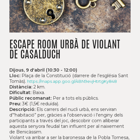
ESCAPE ROOM URBÀ DE VIOLANT
DE CASALDUCH
Dijous, 9 d'abril (10:30 - 12:00)
Lloc:
Plaça de la Constitució (darrere de l'església Sant
Tomàs).
https://maps.app.goo.gl/4BN9evjHtrtgKy848
Distància:
2 km.
Dificultat:
Baixa.
Públic recomanat:
Per a tots els públics.
Preu:
3€ (1,5€ reduïda).
Descripció:
Els carrers del nucli urbà, ens serviran
d’“habitació” per, gràcies a l'observació i l'enginy dels
participants a través del joc, descobrir com alliberar
aquesta senyora feudal tan influent per al naixement
de Benicàssim.
Violant va arribar a ser la baronessa de la Pobla Tornesa,