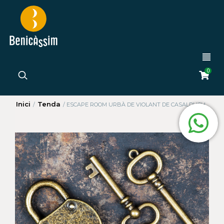
0
Inici
Tenda
/
/
ESCAPE ROOM URBÀ DE VIOLANT DE CASALDUCH