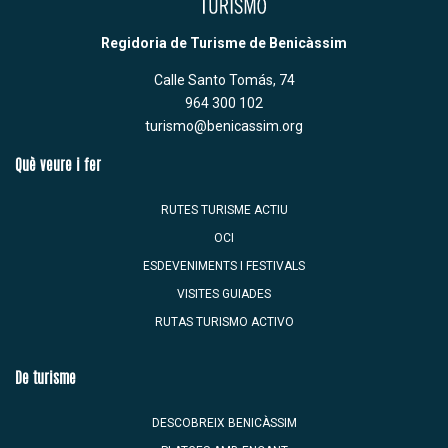
Regidoria de Turisme de Benicàssim
Calle Santo Tomás, 74
964 300 102
turismo@benicassim.org
Què veure i fer
RUTES TURISME ACTIU
OCI
ESDEVENIMENTS I FESTIVALS
VISITES GUIADES
RUTAS TURISMO ACTIVO
De turisme
DESCOBREIX BENICÀSSIM