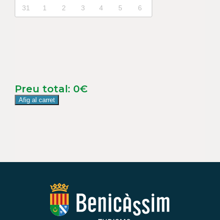
31
1
2
3
4
5
6
Preu total:
0
€
Afig al carret