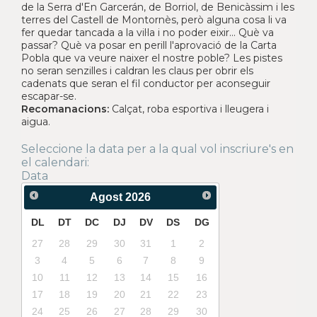
de la Serra d'En Garcerán, de Borriol, de Benicàssim i les
terres del Castell de Montornès, però alguna cosa li va
fer quedar tancada a la vil·la i no poder eixir... Què va
passar? Què va posar en perill l'aprovació de la Carta
Pobla que va veure naixer el nostre poble? Les pistes
no seran senzilles i caldran les claus per obrir els
cadenats que seran el fil conductor per aconseguir
escapar-se.
Recomanacions:
Calçat, roba esportiva i lleugera i
aigua.
Seleccione la data per a la qual vol inscriure's en
el calendari:
Data
Agost
2026
DL
DT
DC
DJ
DV
DS
DG
27
28
29
30
31
1
2
3
4
5
6
7
8
9
10
11
12
13
14
15
16
17
18
19
20
21
22
23
24
25
26
27
28
29
30