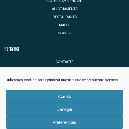
PLATGES AMB ENCANT
ALLOTJAMENTS
RESTAURANTS
MAPES
SERVEIS
Parla’ns!
CONTACTE
BÚSTIA DEL TURISTA
Utilizamos cookies para optimizar nuestro sitio web y nuestro servicio.
Acepto
Denegar
Ajuntament de Benicàssim
Preferencias
Avís legal
Política privacitat