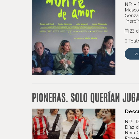
NR – 1
Mascor
Gonzál
l’heroï
23 d
Teatr
V
PIONERAS. SOLO QUERÍAN JUG
Descr
NR- 12
Díaz d
Nora O
Fonsec