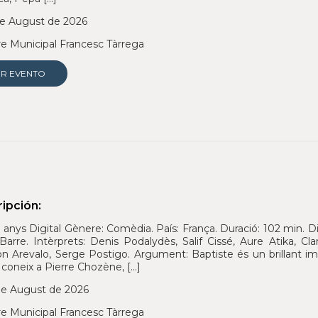
e August de 2026
e Municipal Francesc Tàrrega
ER EVENTO
ipción:
 anys Digital Gènere: Comèdia. País: França. Duració: 102 min. D
 Barre. Intèrprets: Denis Podalydès, Salif Cissé, Aure Atika, 
on Arevalo, Serge Postigo. Argument: Baptiste és un brillant imi
 coneix a Pierre Chozène, […]
e August de 2026
e Municipal Francesc Tàrrega