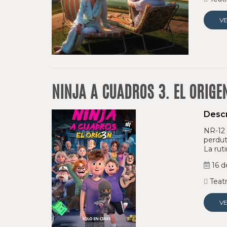
V
NINJA A CUADROS 3. EL ORIGE
Descr
NR-12 
perdut
La rut
16 d
Teatr
V