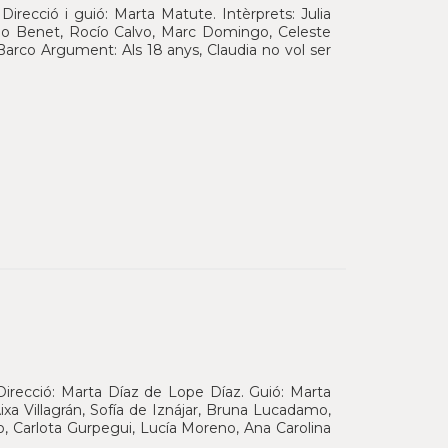
irecció i guió: Marta Matute. Intèrprets: Julia
rmo Benet, Rocío Calvo, Marc Domingo, Celeste
arco Argument: Als 18 anys, Claudia no vol ser
 Direcció: Marta Díaz de Lope Díaz. Guió: Marta
ixa Villagrán, Sofía de Iznájar, Bruna Lucadamo,
o, Carlota Gurpegui, Lucía Moreno, Ana Carolina