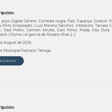
ipción:
 anys Digital Gènere: Comèdia negra. País: Espanya. Duració: 9
a Pinto Emperador i Luis Moreno Sánchez. Intèrprets: Tamara Ca
, Raúl Prieto, Carmen Arrufat, Dani Pérez Prada, Pau Durà,
nt: L’home i el germà de Rosario s’han […]
e August de 2026
e Municipal Francesc Tàrrega
ER EVENTO
ipción: