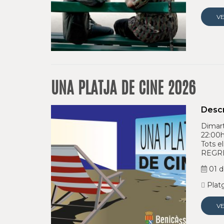
V
UNA PLATJA DE CINE 2026
Descr
Dimart
22:00h
Tots e
REGRE
01 d
Platg
V