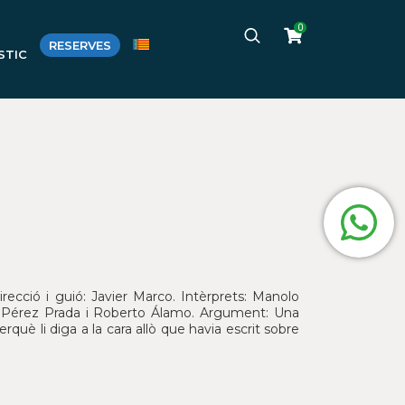
0
RESERVES
STIC
recció i guió: Javier Marco. Intèrprets: Manolo
ni Pérez Prada i Roberto Álamo. Argument: Una
què li diga a la cara allò que havia escrit sobre