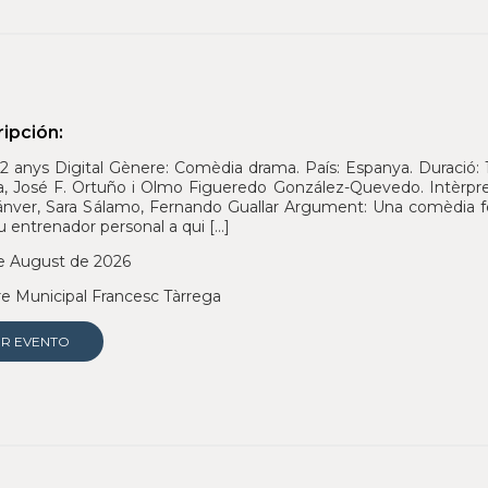
ipción:
2 anys Digital Gènere: Comèdia drama. País: Espanya. Duració: 10
, José F. Ortuño i Olmo Figueredo González-Quevedo. Intèrpre
ánver, Sara Sálamo, Fernando Guallar Argument: Una comèdia fee
iu entrenador personal a qui […]
e August de 2026
e Municipal Francesc Tàrrega
ER EVENTO