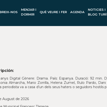
MENJAR I
NOTICIES I
BREIX-NOS
QUÈ VEURE I FER
AGENDA
DORMIR
BLOG TURÍ
ipción:
anys Digital Gènere: Drama. País: Espanya. Duració: 92 min. Di
Sonia Almarcha, Mario Zorrilla, Helena Zumel, Rulo Pardo, Da
 periodista va a casa d’un dels seus haters o seguidors hostils per
e August de 2026
e Municipal Francesc Tàrrega