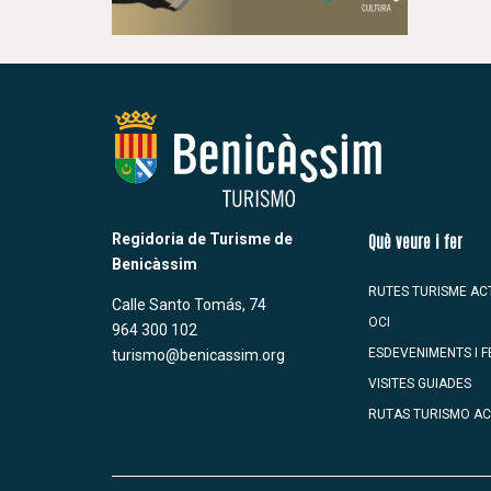
Regidoria de Turisme de
Què veure i fer
Benicàssim
RUTES TURISME AC
Calle Santo Tomás, 74
OCI
964 300 102
ESDEVENIMENTS I F
turismo@benicassim.org
VISITES GUIADES
RUTAS TURISMO AC