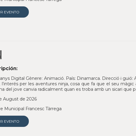
ER EVENTO
N
ipción:
anys Digital Gènere: Animació. País: Dinamarca. Direcció i gui
 l’interés per les aventures ninja, cosa que fa que el seu màgic 
ina del jove canvia radicalment quan es troba amb un sicari que p
e August de 2026
e Municipal Francesc Tàrrega
ER EVENTO