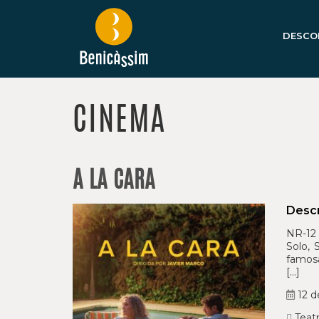
DESCO
CINEMA
A LA CARA
Descr
NR-12 
Solo, 
famosa
[…]
12 d
Teatr