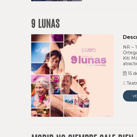
9 LUNAS
Descr
NR – 1
Ortega
Kiti M
atract
15 d
Teatr
V