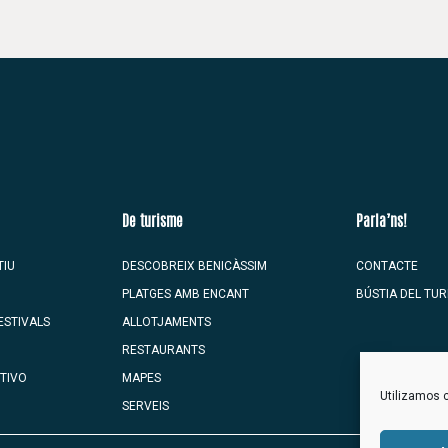
De turisme
Parla’ns!
TIU
DESCOBREIX BENICÀSSIM
CONTACTE
PLATGES AMB ENCANT
BÚSTIA DEL TUR
ESTIVALS
ALLOTJAMENTS
RESTAURANTS
TIVO
MAPES
Utilizamos c
SERVEIS