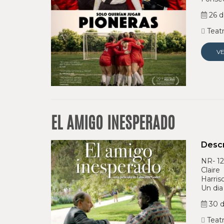
26 d
Teatr
V
EL AMIGO INESPERADO
Descr
NR- 12
Claire
Harris
Un dia
30 d
Teatr