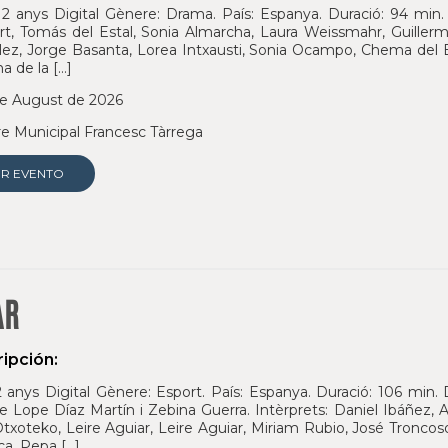
2 anys Digital Gènere: Drama. País: Espanya. Duració: 94 min. D
t, Tomás del Estal, Sonia Almarcha, Laura Weissmahr, Guille
ez, Jorge Basanta, Lorea Intxausti, Sonia Ocampo, Chema del B
na de la […]
e August de 2026
e Municipal Francesc Tàrrega
ER EVENTO
AR
ipción:
 anys Digital Gènere: Esport. País: Espanya. Duració: 106 min.
e Lope Díaz Martín i Zebina Guerra. Intèrprets: Daniel Ibáñez, A
txoteko, Leire Aguiar, Leire Aguiar, Miriam Rubio, José Troncos
a, Pepa […]