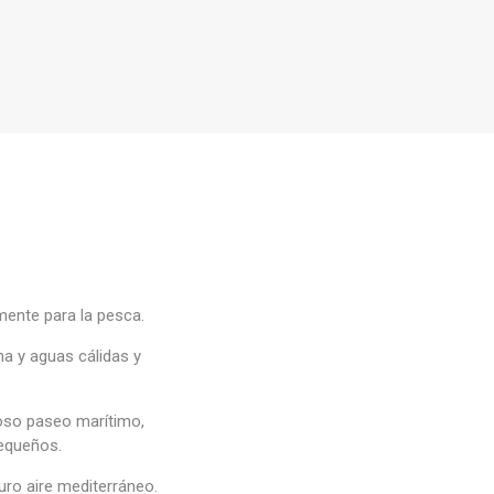
mente para la pesca.
na y aguas cálidas y
rmoso paseo marítimo,
pequeños.
puro aire mediterráneo.