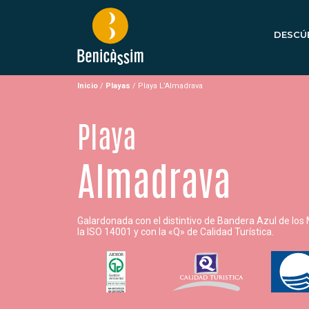
DESCÚ
Inicio
/
Playas
/
Playa L’Almadrava
Playa
Almadrava
Galardonada con el distintivo de Bandera Azul de los
la ISO 14001 y con la «Q» de Calidad Turística.