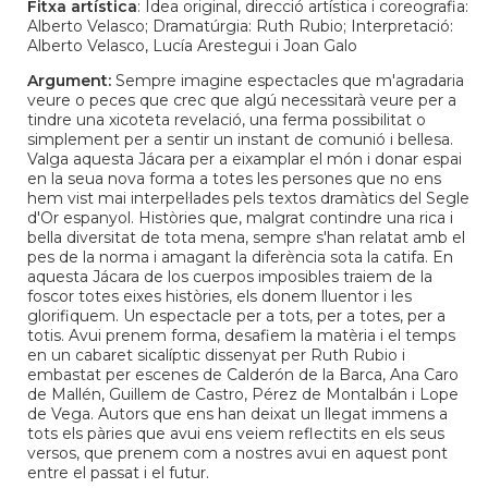
Fitxa artística
: Idea original, direcció artística i coreografia:
Alberto Velasco; Dramatúrgia: Ruth Rubio; Interpretació:
Alberto Velasco, Lucía Arestegui i Joan Galo
Argument:
Sempre imagine espectacles que m'agradaria
veure o peces que crec que algú necessitarà veure per a
tindre una xicoteta revelació, una ferma possibilitat o
simplement per a sentir un instant de comunió i bellesa.
Valga aquesta Jácara per a eixamplar el món i donar espai
en la seua nova forma a totes les persones que no ens
hem vist mai interpel·lades pels textos dramàtics del Segle
d'Or espanyol. Històries que, malgrat contindre una rica i
bella diversitat de tota mena, sempre s'han relatat amb el
pes de la norma i amagant la diferència sota la catifa. En
aquesta Jácara de los cuerpos imposibles traiem de la
foscor totes eixes històries, els donem lluentor i les
glorifiquem. Un espectacle per a tots, per a totes, per a
totis. Avui prenem forma, desafiem la matèria i el temps
en un cabaret sicalíptic dissenyat per Ruth Rubio i
embastat per escenes de Calderón de la Barca, Ana Caro
de Mallén, Guillem de Castro, Pérez de Montalbán i Lope
de Vega. Autors que ens han deixat un llegat immens a
tots els pàries que avui ens veiem reflectits en els seus
versos, que prenem com a nostres avui en aquest pont
entre el passat i el futur.