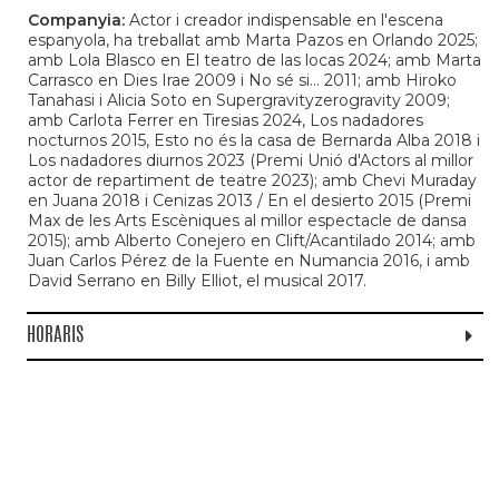
Companyia:
Actor i creador indispensable en l'escena
espanyola, ha treballat amb Marta Pazos en Orlando 2025;
amb Lola Blasco en El teatro de las locas 2024; amb Marta
Carrasco en Dies Irae 2009 i No sé si… 2011; amb Hiroko
Tanahasi i Alicia Soto en Supergravityzerogravity 2009;
amb Carlota Ferrer en Tiresias 2024, Los nadadores
nocturnos 2015, Esto no és la casa de Bernarda Alba 2018 i
Los nadadores diurnos 2023 (Premi Unió d'Actors al millor
actor de repartiment de teatre 2023); amb Chevi Muraday
en Juana 2018 i Cenizas 2013 / En el desierto 2015 (Premi
Max de les Arts Escèniques al millor espectacle de dansa
2015); amb Alberto Conejero en Clift/Acantilado 2014; amb
Juan Carlos Pérez de la Fuente en Numancia 2016, i amb
David Serrano en Billy Elliot, el musical 2017.
HORARIS