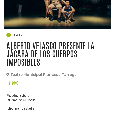
TEATRE
ALBERTO VELASCO PRESENTE LA
JÁCARA DE LOS CUERPOS
IMPOSIBLES
Teatre Municipal Francesc Tàrrega
18€
Públic adult
Duració:
60 min
Idioma:
castellà