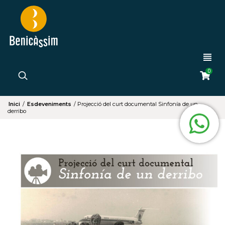
0
Inici
/
Esdeveniments
/
Projecció del curt documental Sinfonía de un
derribo