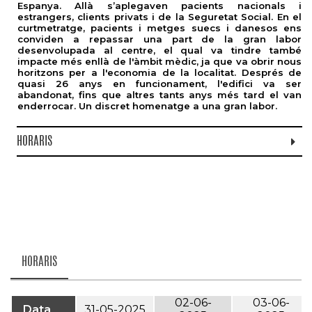
Espanya. Allà s’aplegaven pacients nacionals i
estrangers, clients privats i de la Seguretat Social. En el
curtmetratge, pacients i metges suecs i danesos ens
conviden a repassar una part de la gran labor
desenvolupada al centre, el qual va tindre també
impacte més enllà de l'àmbit mèdic, ja que va obrir nous
horitzons per a l'economia de la localitat. Després de
quasi 26 anys en funcionament, l'edifici va ser
abandonat, fins que altres tants anys més tard el van
enderrocar. Un discret homenatge a una gran labor.
HORARIS
HORARIS
02-06-
03-06-
Data
31-05-2025