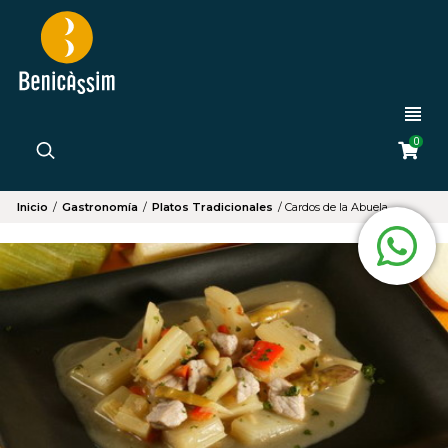
0
Inicio
/
Gastronomía
/
Platos Tradicionales
/
Cardos de la Abuela